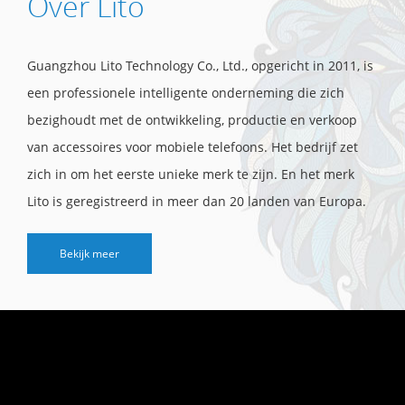
Over Lito
Guangzhou Lito Technology Co., Ltd., opgericht in 2011, is
een professionele intelligente onderneming die zich
bezighoudt met de ontwikkeling, productie en verkoop
van accessoires voor mobiele telefoons. Het bedrijf zet
zich in om het eerste unieke merk te zijn. En het merk
Lito is geregistreerd in meer dan 20 landen van Europa.
>>>>LITO-TEAM <<<< LITO begon in een kleine winkel en
Bekijk meer
is uitgegroeid tot meer dan 50 mensen in verschillende
steden in het hele land.