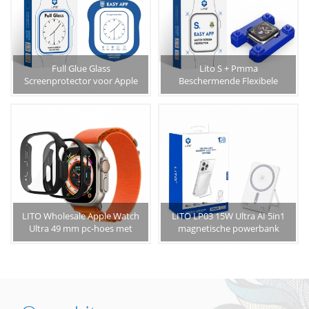
Full Glue Glass
Lito S + Pmma
Screenprotector voor Apple
Beschermende Flexibele
Watch Ultra 49mm met Easy
Iwatch Screen Protector Met
App
Eenvoudige App Voor Apple
Watch 6 7 8 Screen Protector
44mm 40mm 41mm 45mm
LITO Wholesale Apple Watch
LITO LP03 15W Ultra AI 5in1
Ultra 49 mm pc-hoes met
magnetische powerbank
schermbeschermer van
gehard glas