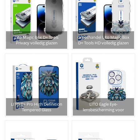
Lito Magic Box D+ Tools
Groothandel Lito Magic Box
Privacy volledig glazen
D+ Tools HD volledig glazen
schermbeschermer voor
schermbeschermer voor
iPhone
iPhone
LITO D+ Pro High Definition
LITO Eagle Eye-
Tempered Glass
lensbescherming voor
Screenprotector voor iPhone
iPhone 14-camera
15