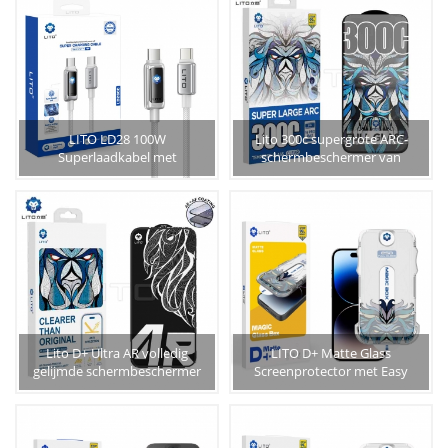
LITO LD28 100W
Lito 300c supergrote ARC-
Superlaadkabel met
schermbeschermer van
automatische uitschakeling
gehard glas
Lito D+ Ultra AR volledig
LITO D+ Matte Glass
gelijmde schermbeschermer
Screenprotector met Easy
van gehard glas
Install Applicator voor iPhone
14 Series