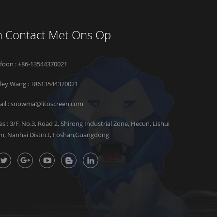
 Contact Met Ons Op
efoon : +86-13544370021
rley Wang :
+8613544370021
il :
snowma@litoscreen.com
es : 3/F, No.3, Road 2, Shirong Industrial Zone, Hecun, Lishui
n, Nanhai District, Foshan,Guangdong