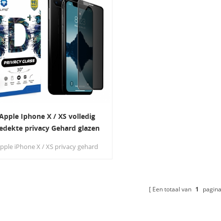
Apple Iphone X / XS volledig
edekte privacy Gehard glazen
anti-spy schermbeschermer
pple iPhone X / XS privacy gehard
glazen schermbeschermer gebruik
LG geïmporteerde AB-lijm en de
ichttransmissie is 65% -70% . Houdt
w persoonlijke, privé en gevoelige
Een totaal van
1
pagina
informatie verborgen voor
vreemden.