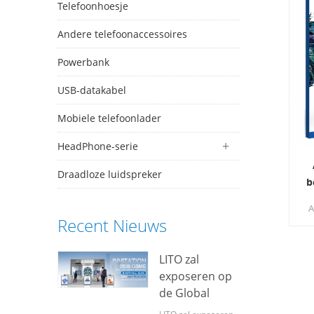
Telefoonhoesje
Andere telefoonaccessoires
Powerbank
USB-datakabel
Mobiele telefoonlader
HeadPhone-serie
Draadloze luidspreker
b
A
Recent Nieuws
l
LITO zal
u
exposeren op
de Global
Sources