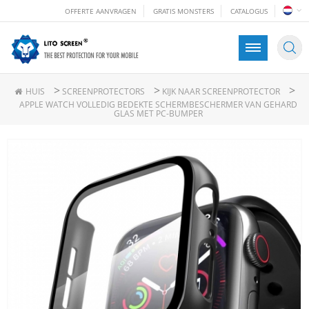
OFFERTE AANVRAGEN
GRATIS MONSTERS
CATALOGUS
>
>
>
HUIS
SCREENPROTECTORS
KIJK NAAR SCREENPROTECTOR
APPLE WATCH VOLLEDIG BEDEKTE SCHERMBESCHERMER VAN GEHARD
GLAS MET PC-BUMPER