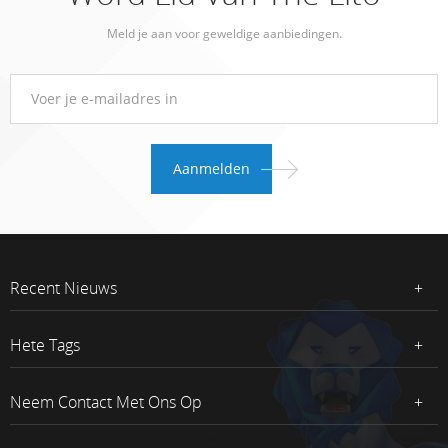
Meld je aan voor geweldige aanbiedingen.
Recent Nieuws
Hete Tags
Neem Contact Met Ons Op