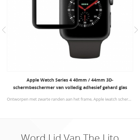
Apple Watch Series 4 40mm / 44mm 3D-
schermbeschermer van volledig adhesief gehard glas
Ontworpen met zwarte randen aan het frame, Apple iwatch schermbeschermer 40mm / 44mm dekt alleen het 98% -gebiedsscherm af om witte randen te voorkomen, maar past perfect.
Word Lid Van The Lito