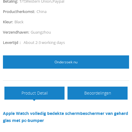
Betaling:
T/T,Western Union,Paypal
Productherkomst:
China
Kleur:
Black
Verzendhaven:
Guangzhou
Levertijd：
About 2-3 working days
Onderzoek nu
Product Detail
Beoordelingen
Apple Watch volledig bedekte schermbeschermer van gehard
glas met pc-bumper