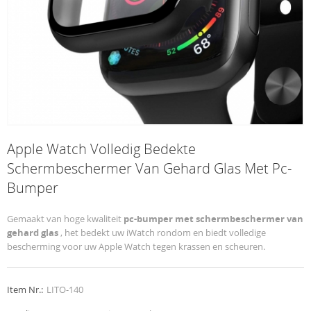
Apple Watch Volledig Bedekte
Schermbeschermer Van Gehard Glas Met Pc-
Bumper
Gemaakt van hoge kwaliteit
pc-bumper met schermbeschermer van
gehard glas
, het bedekt uw iWatch rondom en biedt volledige
bescherming voor uw Apple Watch tegen krassen en scheuren.
Item Nr.:
LITO-140