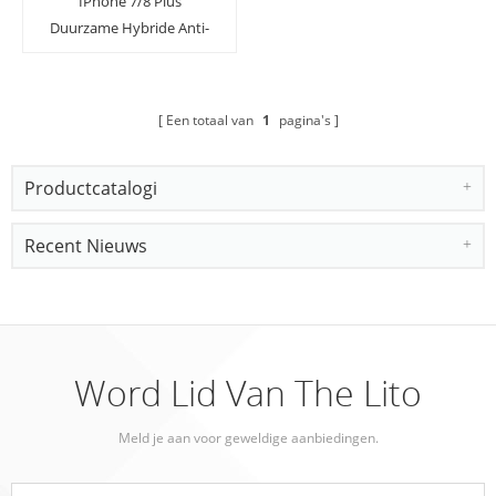
IPhone 7/8 Plus
Duurzame Hybride Anti-
Shock Smartphone-
hoesjes
Een totaal van
1
pagina's
Productcatalogi
Recent Nieuws
Word Lid Van The Lito
Meld je aan voor geweldige aanbiedingen.