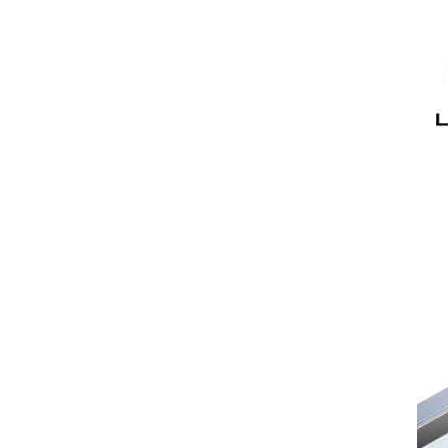
3 & 6)
Standnummer:
6U20