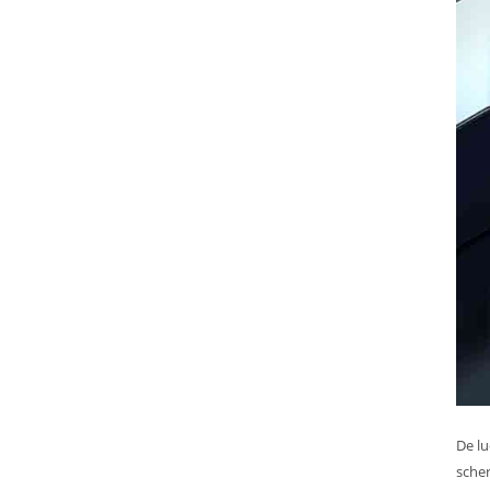
De lu
scher