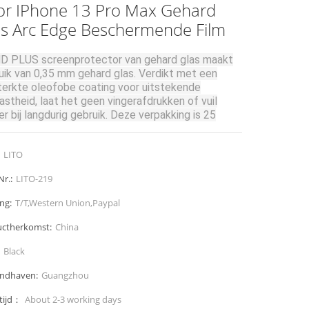
or IPhone 13 Pro Max Gehard
as Arc Edge Beschermende Film
D PLUS screenprotector van gehard glas maakt
uik van 0,35 mm gehard glas.
Verdikt met een
terkte oleofobe coating voor uitstekende
vastheid, laat het geen vingerafdrukken of vuil
r bij langdurig gebruik.
Deze verpakking is 25
s in 1 doos, het kan u helpen elke keer meer
ucten te verkopen en verzendkosten te besparen.
LITO
Nr.:
LITO-219
ng:
T/T,Western Union,Paypal
ctherkomst:
China
Black
endhaven:
Guangzhou
tijd：
About 2-3 working days