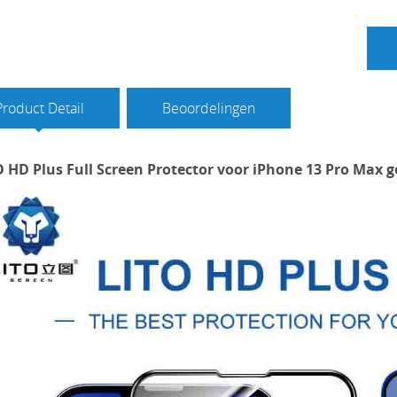
Product Detail
Beoordelingen
O HD Plus Full Screen Protector voor iPhone 13 Pro Max 