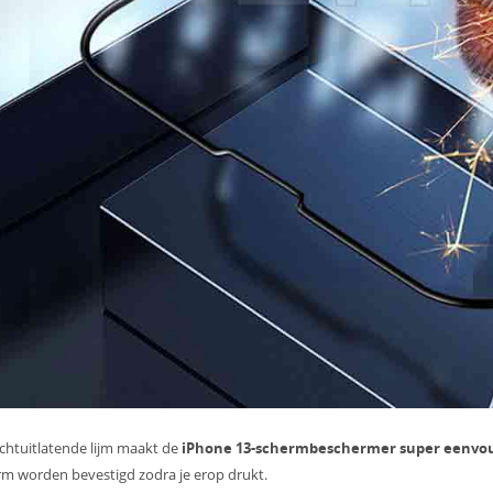
chtuitlatende lijm maakt de
iPhone 13-schermbeschermer super eenvou
m worden bevestigd zodra je erop drukt.