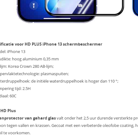
ificatie voor HD PLUS iPhone 13 schermbeschermer
el: iPhone 13
asdikte: hoog aluminium 0,35 mm
lijm: Korea Crown 280 AB-lijm;
pervlaktetechnologie: plasmaspuiten;
terdruppelhoek: de initiële waterdruppelhoek is hoger dan 110 °;
mpering tijd: 2.5H
diaal: 60C
e
HD Plus
enprotector van gehard glas
valt onder het 2,5 uur durende versterkte 
oon tegen vallen en krassen. Gecoat met een verbeterde oleofobe coating, 
il te voorkomen.