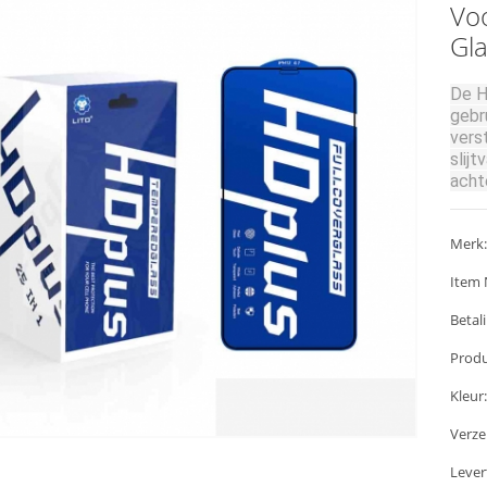
Vo
Gl
De H
gebr
vers
slijt
achte
stuk
prod
Merk:
Item 
Betali
Produ
Kleur:
Verz
Lever