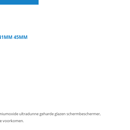
 7 41MM 45MM
niumoxide ultradunne geharde glazen schermbeschermer,
 te voorkomen.