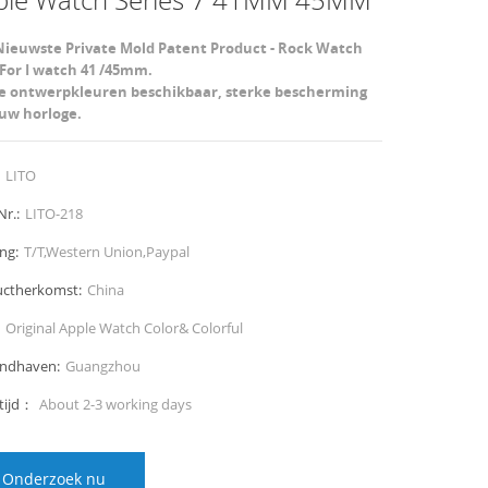
Nieuwste Private Mold Patent Product - Rock Watch
For I watch 41 /45mm.
e ontwerpkleuren beschikbaar,
sterke bescherming
uw horloge.
LITO
Nr.:
LITO-218
ng:
T/T,Western Union,Paypal
ctherkomst:
China
Original Apple Watch Color& Colorful
endhaven:
Guangzhou
tijd：
About 2-3 working days
Onderzoek nu