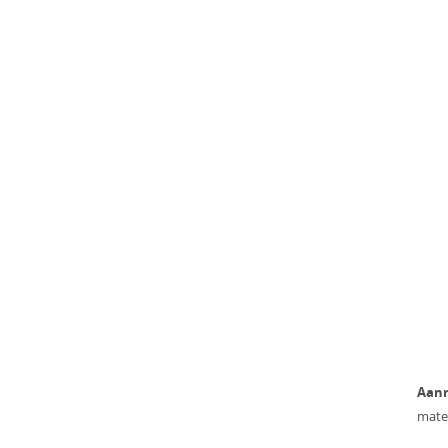
3 & 6)
Standnummer:
6U20
Aanr
mater