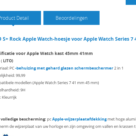
Product Detail
Beoordelingen
O S+ Rock Apple Watch-hoesje voor Apple Watch Series
ificatie voor Apple Watch kast 45mm 41mm
 (
LITO)
iaal: PC
-behuizing met gehard glazen schermbeschermer
2 in 1
lijkheid: 99,99
atibele modellen (Apple Watch Series 7 41 mm 45 mm)
elhardheid: 9H
: Kleurrijk
° volledige bescherming:
pc
Apple-wijzerplaatafdekking
met hoge alumi
erm de wijzerplaat van uw horloge en zijn omgeving om vallen en krassen