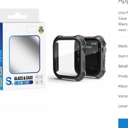
Lito 
Case
Matt
voor 
Merk:
Item 
Betali
Produ
Kleur:
Verz
Lever