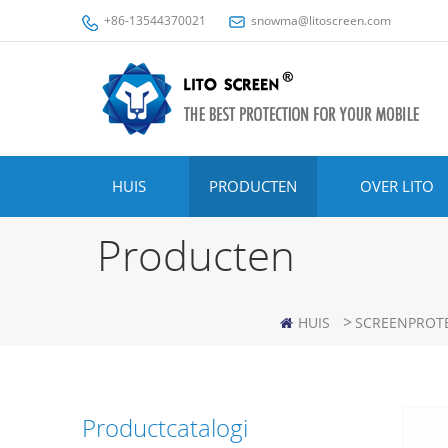
+86-13544370021
snowma@litoscreen.com
HUIS
PRODUCTEN
OVER LITO
Producten
>
HUIS
SCREENPROT
Productcatalogi