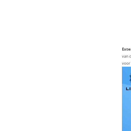
Exte
van d
voor 