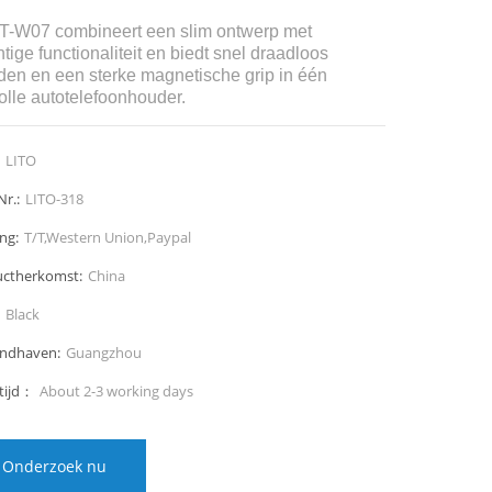
T-W07 combineert een slim ontwerp met
tige functionaliteit en biedt snel draadloos
den en een sterke magnetische grip in één
volle autotelefoonhouder.
LITO
Nr.:
LITO-318
ng:
T/T,Western Union,Paypal
ctherkomst:
China
Black
endhaven:
Guangzhou
tijd：
About 2-3 working days
Onderzoek nu