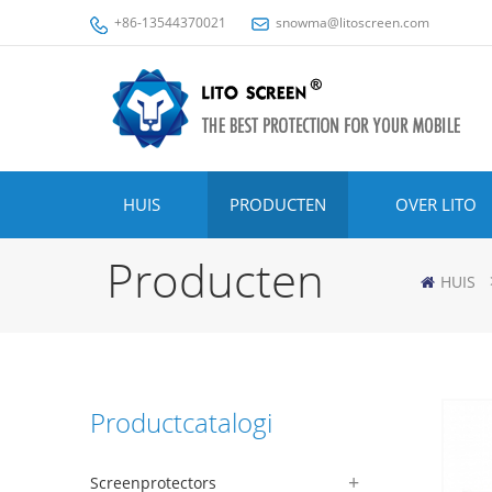
+86-13544370021
snowma@litoscreen.com
HUIS
PRODUCTEN
OVER LITO
Producten
HUIS
Productcatalogi
Screenprotectors