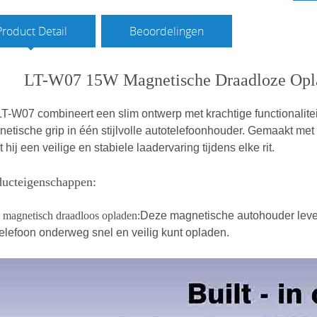
Product Detail
Beoordelingen
LT-W07 15W Magnetische Draadloze Opla
T-W07 combineert een slim ontwerp met krachtige functionalitei
etische grip in één stijlvolle autotelefoonhouder. Gemaakt me
t hij een veilige en stabiele laadervaring tijdens elke rit.
ducteigenschappen:
magnetisch draadloos opladen:
Deze magnetische autohouder lever
elefoon onderweg snel en veilig kunt opladen.