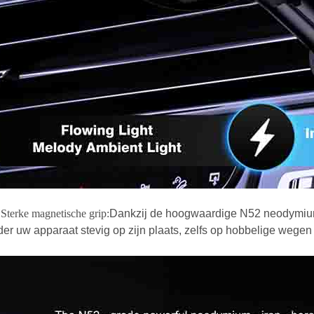
Sterke magnetische grip:
Dankzij de hoogwaardige N52 neodymiu
er uw apparaat stevig op zijn plaats, zelfs op hobbelige wegen o