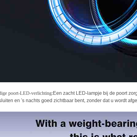
ige poort-LED-verlichting:
Een zacht LED-lampje bij de poort zorg
luiten en 's nachts goed zichtbaar bent, zonder dat u wordt afge