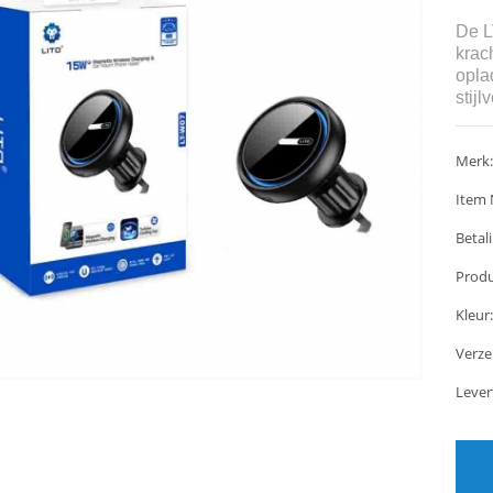
De L
krach
opla
stijl
Merk:
Item 
Betali
Produ
Kleur:
Verz
Lever