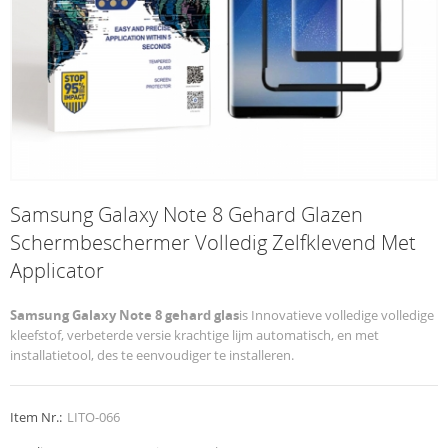
Samsung Galaxy Note 8 Gehard Glazen
Schermbeschermer Volledig Zelfklevend Met
Applicator
Samsung Galaxy Note 8 gehard glas
is Innovatieve volledige volledige
kleefstof, verbeterde versie krachtige lijm automatisch, en met
installatietool, des te eenvoudiger te installeren.
Item Nr.:
LITO-066