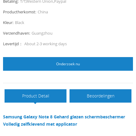
Betaling:
T/T,Western Union,Paypal
Productherkomst:
China
Kleur:
Black
Verzendhaven:
Guangzhou
Levertijd：
About 2-3 working days
Onderzoek nu
Product Detail
Beoordelingen
Samsung Galaxy Note 8 Gehard glazen schermbeschermer
Volledig zelfklevend met applicator